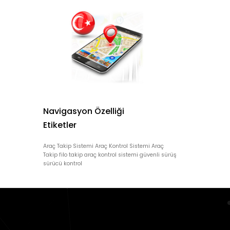
Navigasyon Özelliği
Etiketler
Araç Takip Sistemi
Araç Kontrol Sistemi
Araç
Takip
filo takip
araç kontrol sistemi
güvenli sürüş
sürücü kontrol