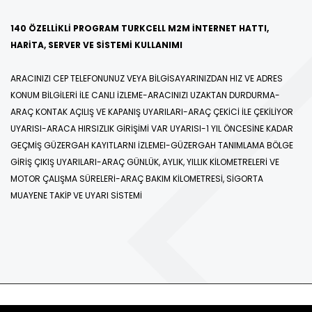
140 ÖZELLIKLI PROGRAM TURKCELL M2M INTERNET HATTI,
HARITA, SERVER VE SISTEMI KULLANIMI
ARACINIZI CEP TELEFONUNUZ VEYA BILGISAYARINIZDAN HIZ VE ADRES
KONUM BILGILERI ILE CANLI İZLEME-ARACINIZI UZAKTAN DURDURMA-
ARAÇ KONTAK AÇILIŞ VE KAPANIŞ UYARILARI-ARAÇ ÇEKICI ILE ÇEKILIYOR
UYARISI-ARACA HIRSIZLIK GIRIŞIMI VAR UYARISI-1 YIL ÖNCESINE KADAR
GEÇMIŞ GÜZERGAH KAYITLARNI İZLEMEI-GÜZERGAH TANIMLAMA BÖLGE
GIRIŞ ÇIKIŞ UYARILARI-ARAÇ GÜNLÜK, AYLIK, YILLIK KILOMETRELERI VE
MOTOR ÇALIŞMA SÜRELERI-ARAÇ BAKIM KILOMETRESI, SIGORTA
MUAYENE TAKIP VE UYARI SISTEMI