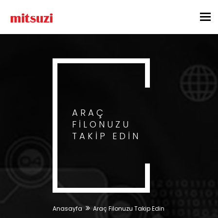
Tog
nav
ARAÇ
FILONUZU
TAKIP EDIN
Anasayfa
Araç Filonuzu Takip Edin